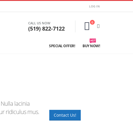
LOG IN
0
CALL US NOW
(519) 822-7122
HOT
SPECIAL OFFER!
BUY NOW!
Nulla lacinia
ur ridiculus mus.
Contact Us!