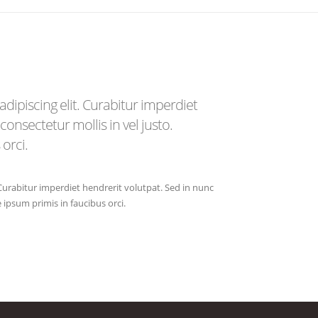
dipiscing elit. Curabitur imperdiet
consectetur mollis in vel justo.
orci.
 Curabitur imperdiet hendrerit volutpat. Sed in nunc
e ipsum primis in faucibus orci.