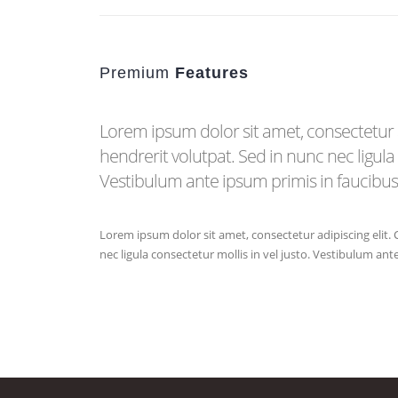
Premium
Features
Lorem ipsum dolor sit amet, consectetur a
hendrerit volutpat. Sed in nunc nec ligula 
Vestibulum ante ipsum primis in faucibus 
Lorem ipsum dolor sit amet, consectetur adipiscing elit.
nec ligula consectetur mollis in vel justo. Vestibulum ant